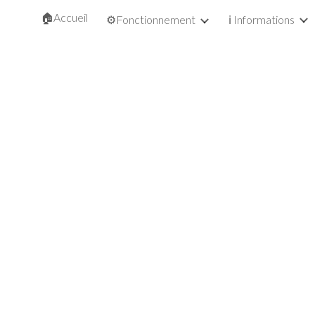
🏠Accueil
⚙️Fonctionnement
ℹ️ Informations
ip to main content
Skip to navigat