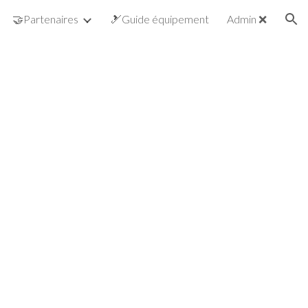
Admin ❌
🤝Partenaires
🎿Guide équipement
ion